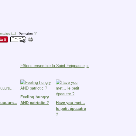
taires [
…
]
- Permalien [
#
]
Fêtons ensemble la Saint Feignasse
Feeling hungry
uuurs...
AND patriotic ?
Have you met...
le petit épeautre
?