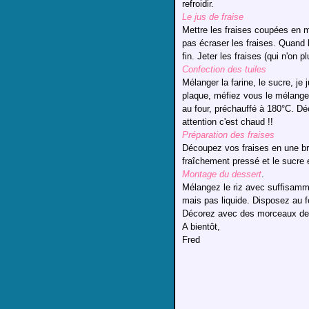
refroidir.
Le jus de fraise
Mettre les fraises coupées en m
pas écraser les fraises. Quand l
fin. Jeter les fraises (qui n'on p
Confection des tuiles
Mélanger la farine, le sucre, je 
plaque, méfiez vous le mélange 
au four, préchauffé à 180°C. Dé
attention c'est chaud !!
Préparation des fraises
Découpez vos fraises en une bru
fraîchement pressé et le sucre
Montage du dessert
.
Mélangez le riz avec suffisamm
mais pas liquide. Disposez au fo
Décorez avec des morceaux de t
A bientôt,
Fred