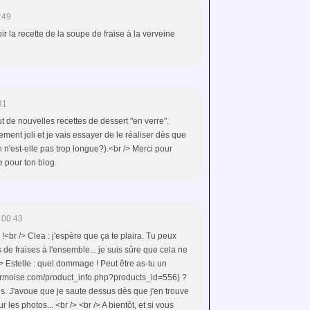
:49
oir la recette de la soupe de fraise à la verveine
31
fut de nouvelles recettes de dessert "en verre".
rement joli et je vais essayer de le réaliser dès que
n n'est-elle pas trop longue?).<br /> Merci pour
e pour ton blog.
 00:43
!<br /> Clea : j'espère que ça te plaira. Tu peux
 de fraises à l'ensemble... je suis sûre que cela ne
/> Estelle : quel dommage ! Peut être as-tu un
darmoise.com/product_info.php?products_id=556) ?
ais. J'avoue que je saute dessus dès que j'en trouve
r les photos... <br /> <br /> A bientôt, et si vous