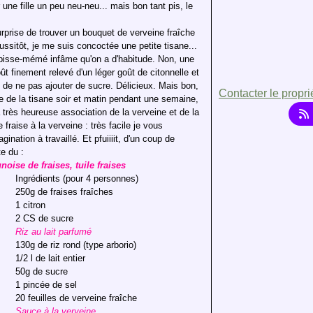
ne fille un peu neu-neu... mais bon tant pis, le
surprise de trouver un bouquet de verveine fraîche
sitôt, je me suis concoctée une petite tisane...
sse-mémé infâme qu'on a d'habitude. Non, une
t finement relevé d'un léger goût de citonnelle et
t de ne pas ajouter de sucre. Délicieux. Mais bon,
Contacter le propri
e de la tisane soir et matin pendant une semaine,
 très heureuse association de la verveine et de la
 fraise à la verveine : très facile je vous
ation à travaillé. Et pfuiiiit, d'un coup de
e du :
noise de fraises, tuile fraises
Ingrédients (pour 4 personnes)
250g de fraises fraîches
1 citron
2 CS de sucre
Riz au lait parfumé
130g de riz rond (type arborio)
1/2 l de lait entier
50g de sucre
1 pincée de sel
20 feuilles de verveine fraîche
Sauce à la verveine