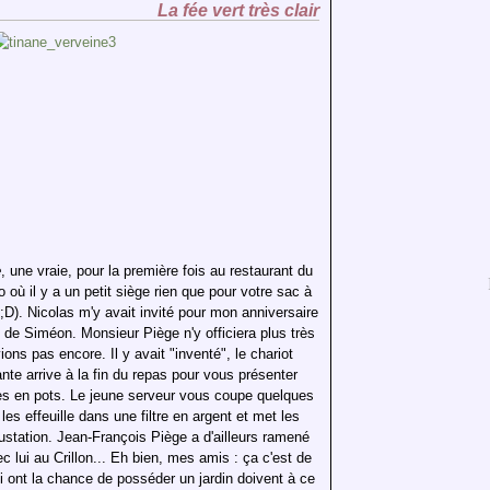
La fée vert très clair
e
, une vraie, pour la première fois au restaurant du
 où il y a un petit siège rien que pour votre sac à
;D). Nicolas m'y avait invité pour mon anniversaire
te de Siméon. Monsieur Piège n'y officiera plus très
ns pas encore. Il y avait "inventé", le chariot
nte arrive à la fin du repas pour vous présenter
es en pots. Le jeune serveur vous coupe quelques
les effeuille dans une filtre en argent et met les
gustation. Jean-François Piège a d'ailleurs ramené
 lui au Crillon... Eh bien, mes amis : ça c'est de
ui ont la chance de posséder un jardin doivent à ce