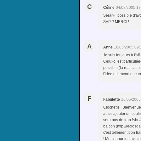
C
Céline
04/08/2005 18
Serait-il possible d'av
SVP ? MERCI !
A
Anne
18/05/2005 09:
Je suis toujours à l'af
Celui-ci est particuliè
possible (la réalisatio
l'idée et bravon encor
F
Fabulette
16/05/2005
Clochette : Bienvenue 
aussi ajouter un coulis
sera pas de trop !<br 
balcon (http://leclos
c'est tellement bon fr
! Merci pour ton avis su