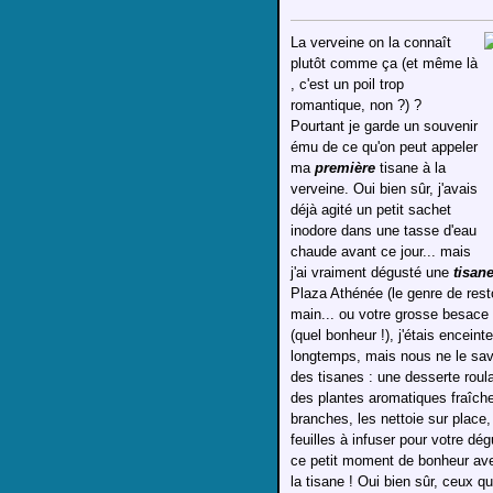
La verveine on la connaît
plutôt comme ça (et même là
, c'est un poil trop
romantique, non ?) ?
Pourtant je garde un souvenir
ému de ce qu'on peut appeler
ma
première
tisane à la
verveine. Oui bien sûr, j'avais
déjà agité un petit sachet
inodore dans une tasse d'eau
chaude avant ce jour... mais
j'ai vraiment dégusté une
tisan
Plaza Athénée (le genre de resto
main... ou votre grosse besace 
(quel bonheur !), j'étais encein
longtemps, mais nous ne le savio
des tisanes : une desserte roula
des plantes aromatiques fraîch
branches, les nettoie sur place, 
feuilles à infuser pour votre dé
ce petit moment de bonheur avec
la tisane ! Oui bien sûr, ceux q