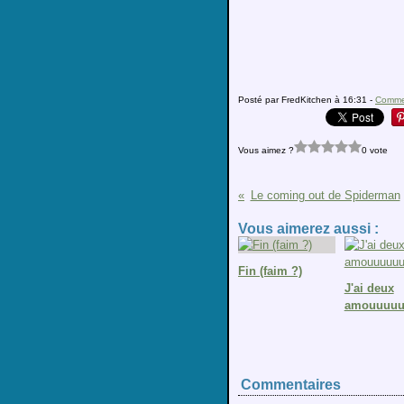
Posté par FredKitchen à 16:31 -
Commen
Vous aimez ?
0 vote
Le coming out de Spiderman
Vous aimerez aussi :
Fin (faim ?)
J'ai deux
amouuuuuu
Commentaires