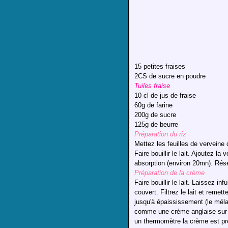
15 petites fraises
2CS de sucre en poudre
Tuiles fraise
10 cl de jus de fraise
60g de farine
200g de sucre
125g de beurre
Préparation du riz
Mettez les feuilles de vervein
Faire bouillir le lait. Ajoutez la 
absorption (environ 20mn). Réser
Préparation de la crème
Faire bouillir le lait. Laissez in
couvert. Filtrez le lait et remet
jusqu'à épaississement (le mélan
comme une crème anglaise sur 
un thermomètre la crème est prè