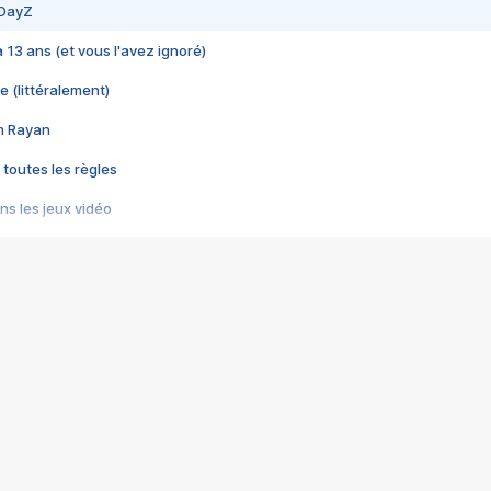
 DayZ
 a 13 ans (et vous l'avez ignoré)
e (littéralement)
im Rayan
 toutes les règles
s les jeux vidéo
us choquant de Rockstar ? - Le scandale BULLY
e plus moche de Steam
du RÊVE tourne au CAUCHEMAR
pendant 8 heures
it… à tort
umiliés par un jeu vidéo
ire - Final Fantasy 8