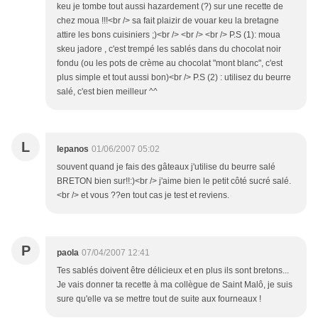
keu je tombe tout aussi hazardement (?) sur une recette de
chez moua !!!<br /> sa fait plaizir de vouar keu la bretagne
attire les bons cuisiniers ;)<br /> <br /> <br /> P.S (1): moua
skeu jadore , c'est trempé les sablés dans du chocolat noir
fondu (ou les pots de crème au chocolat "mont blanc", c'est
plus simple et tout aussi bon)<br /> P.S (2) : utilisez du beurre
salé, c'est bien meilleur ^^
L
lepanos
01/06/2007 05:02
souvent quand je fais des gâteaux j'utilise du beurre salé
BRETON bien sur!!:)<br /> j'aime bien le petit côté sucré salé.
<br /> et vous ??en tout cas je test et reviens.
P
paola
07/04/2007 12:41
Tes sablés doivent être délicieux et en plus ils sont bretons...
Je vais donner ta recette à ma collègue de Saint Malô, je suis
sure qu'elle va se mettre tout de suite aux fourneaux !