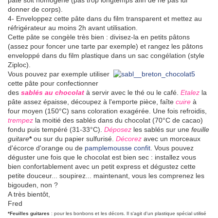
pâte soit homogène (pas trop longtemps afin de ne pas lui
donner de corps).
4- Enveloppez cette pâte dans du film transparent et mettez au
réfrigérateur au moins 2h avant utilisation.
Cette pâte se congèle très bien : divisez-la en petits pâtons
(assez pour foncer une tarte par exemple) et rangez les pâtons
enveloppé dans du film plastique dans un sac congélation (style
Ziploc).
Vous pouvez par exemple utiliser
cette pâte pour confectionner
des
sablés au chocolat
à servir avec le thé ou le café.
Etalez
la
pâte assez épaisse, découpez à l'emporte pièce, faîte
cuire
à
four moyen (150°C) sans coloration exagérée. Une fois refroidis,
trempez
la moitié des sablés dans du chocolat (70°C de cacao)
fondu puis tempéré (31-33°C).
Déposez
les sablés sur une
feuille
guitare
*
ou sur du papier sulfurisé.
Décorez
avec un morceaux
d'écorce d'orange ou de
pamplemousse confit
. Vous pouvez
déguster une fois que le chocolat est bien sec : installez vous
bien confortablement avec un petit express et dégustez cette
petite douceur... soupirez... maintenant, vous les comprenez les
bigouden, non ?
A très bientôt,
Fred
*Feuilles guitares
: pour les bonbons et les décors. Il s'agit d'un plastique spécial utilisé