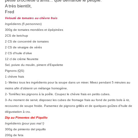
petite brochette d'amis... que demande le peuple.
A très bientôt,
Fred
Velouté de tomates au chèvre frais
Ingrédients (5 personnes
)
300g de tomates mondées et épépinées
2CS de ketchup
2 CS de concentré de tomates
2 CS de vinaigre de xérès
2 CS d'huile d'olive
12 cl de crème fleurette
Sel, poivre du moulin, piment d'Espelette
Pignons (QS)
1 chèvre frais
1- Mettez tous les ingrédients pour la soupe dans un mixer. Mixez pendant 5 minutes au
moins afin d'obtenir un mélange homogène.
2- Torréfiez les pignons à la poêle. Coupez le chèvre frais en petits cubes.
3- Au moment de servir, disposez les cubes de fromage frais au fond de petits bols à riz,
recouvrez de soupe froide. Parsemez de pignons grillés et de quelques goûtes d'huile de
dégustation à cru.
Dip au Pimentos del Piquillo
Ingrédients (pour pas mal !)
300g de pimiento del piquillo
200g de feta