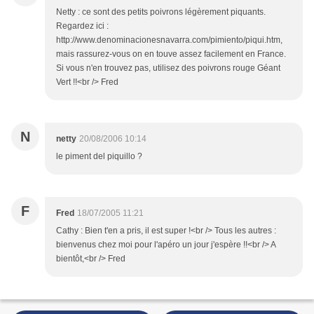
Netty : ce sont des petits poivrons légèrement piquants.
Regardez ici :
http://www.denominacionesnavarra.com/pimiento/piqui.htm,
mais rassurez-vous on en touve assez facilement en France.
Si vous n'en trouvez pas, utilisez des poivrons rouge Géant
Vert !!<br /> Fred
N
netty
20/08/2006 10:14
le piment del piquillo ?
F
Fred
18/07/2005 11:21
Cathy : Bien t'en a pris, il est super !<br /> Tous les autres :
bienvenus chez moi pour l'apéro un jour j'espère !!<br /> A
bientôt,<br /> Fred