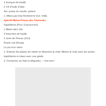
1 bouquet de basilic
2 CS d'huile d'olive
Sel, poivre du moulin, piment
1- Mixez pas trop finement le tout. Voilà.
Apéritif Melon-Pineau des Charentes
Ingrédients (Pour 3 personnes)
1 Melon bien mûr
3 branches de basilic
1 verre de Pineau (12cl)
Poivre noir (Penja)
Le jus d'un citron
1- Enlevez les pépins du melon et détachez la chair. Mettez la chair avec les autres
ingrédients et mixez avec une girafe.
2- Conservez au frais et dégustez... c'est tout !