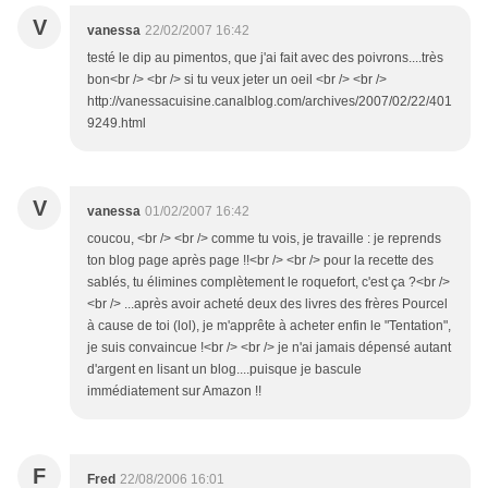
V
vanessa
22/02/2007 16:42
testé le dip au pimentos, que j'ai fait avec des poivrons....très
bon<br /> <br /> si tu veux jeter un oeil <br /> <br />
http://vanessacuisine.canalblog.com/archives/2007/02/22/401
9249.html
V
vanessa
01/02/2007 16:42
coucou, <br /> <br /> comme tu vois, je travaille : je reprends
ton blog page après page !!<br /> <br /> pour la recette des
sablés, tu élimines complètement le roquefort, c'est ça ?<br />
<br /> ...après avoir acheté deux des livres des frères Pourcel
à cause de toi (lol), je m'apprête à acheter enfin le "Tentation",
je suis convaincue !<br /> <br /> je n'ai jamais dépensé autant
d'argent en lisant un blog....puisque je bascule
immédiatement sur Amazon !!
F
Fred
22/08/2006 16:01