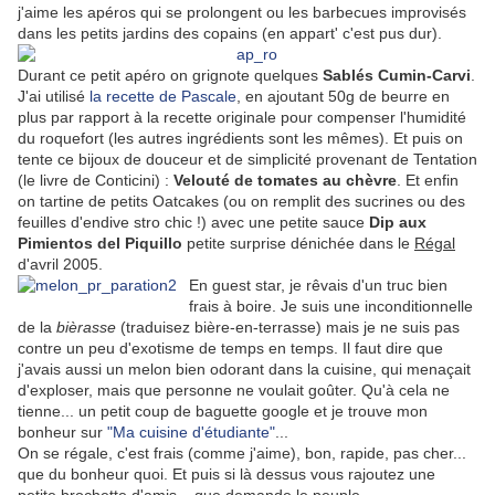
j'aime les apéros qui se prolongent ou les barbecues improvisés
dans les petits jardins des copains (en appart' c'est pus dur).
Durant ce petit apéro on grignote quelques
Sablés Cumin-Carvi
.
J'ai utilisé
la recette de Pascale
, en ajoutant 50g de beurre en
plus par rapport à la recette originale pour compenser l'humidité
du roquefort (les autres ingrédients sont les mêmes). Et puis on
tente ce bijoux de douceur et de simplicité provenant de Tentation
(le livre de Conticini) :
Velouté de tomates au chèvre
. Et enfin
on tartine de petits Oatcakes (ou on remplit des sucrines ou des
feuilles d'endive stro chic !) avec une petite sauce
Dip aux
Pimientos del Piquillo
petite surprise dénichée dans le
Régal
d'avril 2005.
En guest star, je rêvais d'un truc bien
frais à boire. Je suis une inconditionnelle
de la
bièrasse
(traduisez bière-en-terrasse) mais je ne suis pas
contre un peu d'exotisme de temps en temps. Il faut dire que
j'avais aussi un melon bien odorant dans la cuisine, qui menaçait
d'exploser, mais que personne ne voulait goûter. Qu'à cela ne
tienne... un petit coup de baguette google et je trouve mon
bonheur sur
"Ma cuisine d'étudiante"
...
On se régale, c'est frais (comme j'aime), bon, rapide, pas cher...
que du bonheur quoi. Et puis si là dessus vous rajoutez une