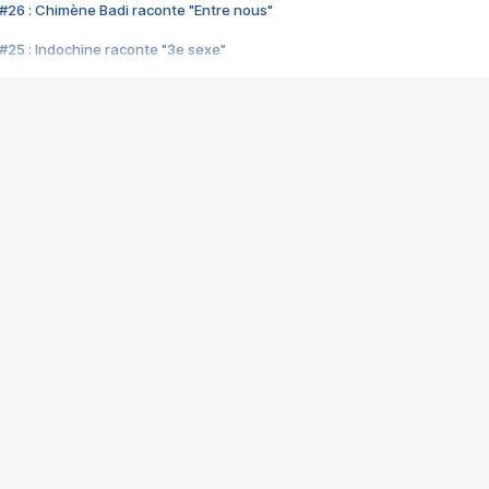
#26 : Chimène Badi raconte "Entre nous"
#25 : Indochine raconte "3e sexe"
#24 : Zaho raconte "C'est chelou"
#23 : Patrick Bruel raconte "Au café des délices"
#22 : Kyo raconte "Le chemin"
#21 : Nolwenn Leroy raconte "Cassé"
#20 : Patrick Hernandez raconte "Born to be alive"
#19 : Lorie raconte "Près de moi"
#18 : Michael Jones raconte "A nos actes manqués" (avec Jean-Jacque
#17 : Khaled raconte "Aïcha"
#16 : Corneille raconte "Parce qu'on vient de loin"
#15 : Indochine raconte "L'aventurier"
14 : Lorie raconte "Sur un air latino"