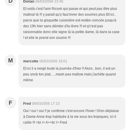
D
Dorian
06/03/2006 23:46
Et voilà c'est l'ami Ricoré qui passe et qui peut pas être plus
matinal là !!! y parait qu'y faut livrer des sourires plus tôt ici..
parce que la gisquette cuisinière est restée coincée jusqu'à
des 19h hier sans dérider d'la lèvre !!! et q'c'est pas
raisonnable donc elle signe là la petite dame, là dans la case
! et elle le prend son sourire !!!
M
mercotte
06/03/2006 18:01
Et ici il a neigé toute la journée d'hier !! Alors , bon, il est un
peu snob ton plat......mash pas mallow mais j'achète quand
même
F
Fred
06/03/2006 17:15
Oui ! oui ! oui !! je confirme c'est encore l'hiver ! N'en déplaise
à Dame Anne trop habituée à la vie sous les tropiques, ici il
caille !!! <br /> A+<br /> Fred