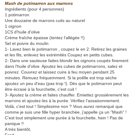
Mash de potimarron aux marrons
Ingrédients (pour 4 personnes)
1 potimarron
Une douzaine de marrons cuits au naturel
1 oignon
1CS d'huile d'olive
Crème fraîche épaisse (tentez l'allégée !!)
Sel et poivre du moulin
1- Lavez bien le potimarron , coupez le en 2. Retirez les graines
et les fils, enlevez les extrémités Coupez en petits cubes.
2- Dans une sauteuse faites blondir les oignons coupés finement
dans l'huile d'olive. Ajoutez les cubes de potimarrons, salez et
poivrez. Couvrez et laissez cuire à feu moyen pendant 25
minutes. Remuez fréquemment. Si la poêlle est trop sèche
ajoutez un peu d'eau (pas trop !). Dès que le potimarron peut
être écrasé à la fourchette, c'est cuit !
3- Ajoutez la crème et faites chauffer. Emiettez grossièrement les
marrons et ajoutez-les à la purée. Vérifiez l'assaisonnement.
Voilà, c'est tout ! Simplissime non ? Vous aurez remarqué que
comme je suis une fille hyper branchée, j'appelle ça un "Mash" !
C'est tout simplement une purée à la fourchette, hein ! Pas de
panique !!
A très bientôt,