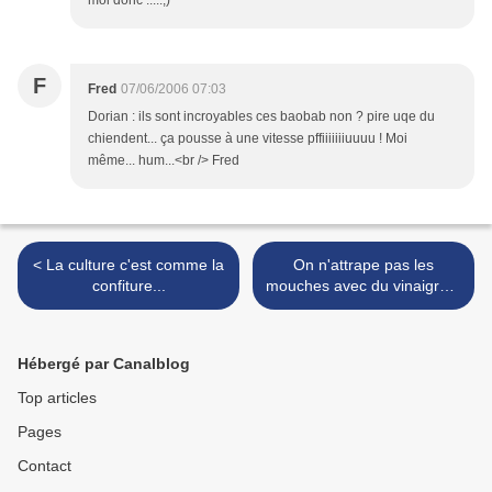
moi donc .....;)
F
Fred
07/06/2006 07:03
Dorian : ils sont incroyables ces baobab non ? pire uqe du
chiendent... ça pousse à une vitesse pffiiiiiiiuuuu ! Moi
même... hum...<br /> Fred
< La culture c'est comme la
On n'attrape pas les
confiture...
mouches avec du vinaigre...
>
Hébergé par Canalblog
Top articles
Pages
Contact