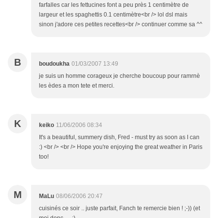
farfalles car les fettucines font a peu près 1 centimètre de
largeur et les spaghettis 0.1 centimètre<br /> lol dsl mais
sinon j'adore ces petites recettes<br /> continuer comme sa ^^
B
boudoukha
01/03/2007 13:49
je suis un homme corageux je cherche boucoup pour ramrnè
les èdes a mon tete et merci.
K
keiko
11/06/2006 08:34
It's a beautiful, summery dish, Fred - must try as soon as I can
:) <br /> <br /> Hope you're enjoying the great weather in Paris
too!
M
MaLu
08/06/2006 20:47
cuisinés ce soir .. juste parfait, Fanch te remercie bien ! ;-)) (et