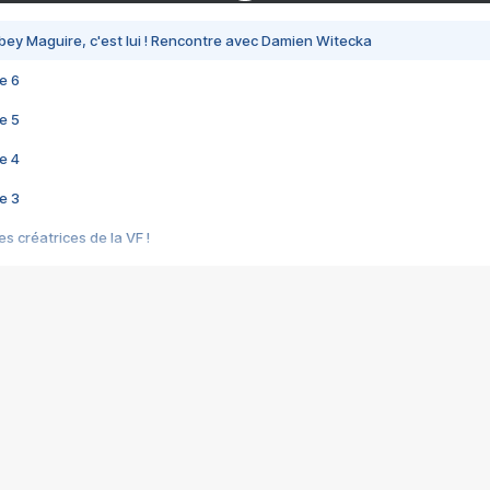
bey Maguire, c'est lui ! Rencontre avec Damien Witecka
e 6
e 5
e 4
e 3
s créatrices de la VF !
e 2
e 1
e Mektoub My Love arrive enfin ! Rencontre avec Shaïn Boumedine et Sal
i : après Toni en famille
elle réalise le bouleversant Dites lui que je l'aime
ais ! Rencontre autour de Vie privée de Rebecca Zlotowski