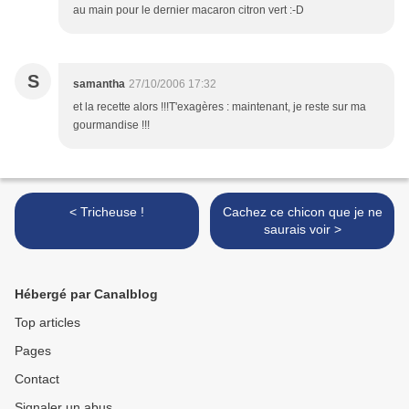
au main pour le dernier macaron citron vert :-D
S
samantha
27/10/2006 17:32
et la recette alors !!!T'exagères : maintenant, je reste sur ma
gourmandise !!!
< Tricheuse !
Cachez ce chicon que je ne
saurais voir >
Hébergé par Canalblog
Top articles
Pages
Contact
Signaler un abus