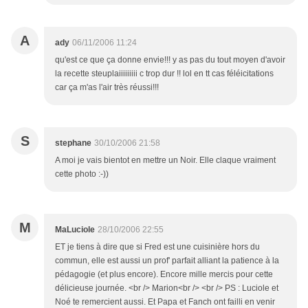
A
ady
06/11/2006 11:24
qu'est ce que ça donne envie!!! y as pas du tout moyen d'avoir
la recette steuplaiiiiiiiii c trop dur !! lol en tt cas féléicitations
car ça m'as l'air très réussi!!!
S
stephane
30/10/2006 21:58
A moi je vais bientot en mettre un Noir. Elle claque vraiment
cette photo :-))
M
MaLuciole
28/10/2006 22:55
ET je tiens à dire que si Fred est une cuisinière hors du
commun, elle est aussi un prof' parfait alliant la patience à la
pédagogie (et plus encore). Encore mille mercis pour cette
délicieuse journée. <br /> Marion<br /> <br /> PS : Luciole et
Noé te remercient aussi. Et Papa et Fanch ont failli en venir