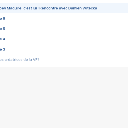
bey Maguire, c'est lui ! Rencontre avec Damien Witecka
e 6
e 5
e 4
e 3
s créatrices de la VF !
e 2
e 1
e Mektoub My Love arrive enfin ! Rencontre avec Shaïn Boumedine et Sal
i : après Toni en famille
elle réalise le bouleversant Dites lui que je l'aime
ais ! Rencontre autour de Vie privée de Rebecca Zlotowski