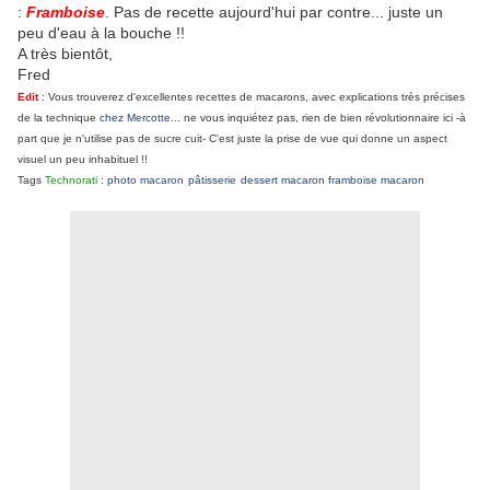
:
Framboise
. Pas de recette aujourd'hui par contre... juste un
peu d'eau à la bouche !!
A très bientôt,
Fred
Edit
: Vous trouverez d'excellentes recettes de macarons, avec explications très précises
de la technique
chez Mercotte
... ne vous inquiétez pas, rien de bien révolutionnaire ici -à
part que je n'utilise pas de sucre cuit- C'est juste la prise de vue qui donne un aspect
visuel un peu inhabituel !!
Tags
Technorati
:
photo macaron
pâtisserie
dessert
macaron framboise
macaron