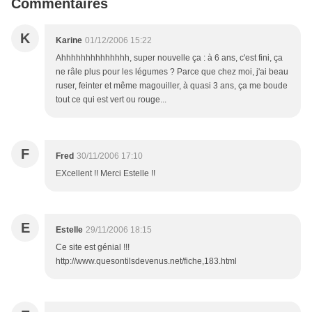
Commentaires
K
Karine
01/12/2006 15:22
Ahhhhhhhhhhhhhh, super nouvelle ça : à 6 ans, c'est fini, ça
ne râle plus pour les légumes ? Parce que chez moi, j'ai beau
ruser, feinter et même magouiller, à quasi 3 ans, ça me boude
tout ce qui est vert ou rouge...
F
Fred
30/11/2006 17:10
EXcellent !! Merci Estelle !!
E
Estelle
29/11/2006 18:15
Ce site est génial !!!
http://www.quesontilsdevenus.net/fiche,183.html