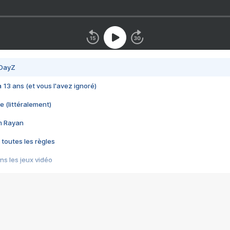
 DayZ
 a 13 ans (et vous l'avez ignoré)
e (littéralement)
im Rayan
 toutes les règles
s les jeux vidéo
us choquant de Rockstar ? - Le scandale BULLY
e plus moche de Steam
du RÊVE tourne au CAUCHEMAR