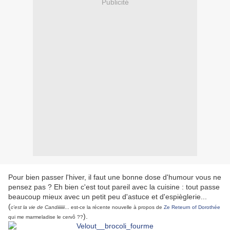
Publicité
Pour bien passer l'hiver, il faut une bonne dose d'humour vous ne
pensez pas ? Eh bien c'est tout pareil avec la cuisine : tout passe
beaucoup mieux avec un petit peu d'astuce et d'espièglerie...
(
c'est la vie de Candiiiiiii
... est-ce la récente nouvelle à propos de
Ze Reteurn of Dorothée
).
qui me marmeladise le cervô ??