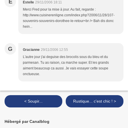
E
Estelle
29/11/2006 18:11
Merci Fred pour la mise à jour. Au fait, regarde :
http://www.cuisinerenligne.com/index.php?2006/11/28/107-
souvenirs-souvenirs-dorothee-le-retour<br /> Bah dis donc
hein...
G
Gracianne
29/11/2006 12:55
L'autre jour j'ai deguise des brocolis sous du bleu et du
parmesan. Tu as raison, ca marche super. Et les grands
aiment beaucoup ca aussi. Je vais essayer cette soupe
onctueuse.
< Soupir...
Rustique... c'est chic ! >
Hébergé par Canalblog