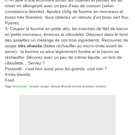
2- A l'aide d'une écumoire sortez les rosettes et passez les au
mixer en allongeant avec un peu d'eau de cuisson (selon
consistance désirée). Ajoutez 150g de fourme en morceaux et
mixez très finement. Vous obtenez un velouté d'un beau vert fluo.
Poivrez.
3- Coupez la fourme en petits dés, les tranches de filet de bacon
en petits morceaux, émincez la ciboulette. Déposez dans le fond
des assiettes un mélange de ces trois ingrédients. Recouvrez de
soupe
très chaude
(faites réchauffer au micro-onde avant de
servir) : la fourme va ainsi légèrement fondre et le bacon se
réchauffer. Décorez avec un peu de crème liquide, un brin de
ciboulette... Servez !!
Psssssttt : c'est bon aussi pour les grands, cool non ?
A très bientôt,
Fred
Tags
Technorati
:
recette
soupe
velouté
Brocoli
fourme d'ambert
enfants