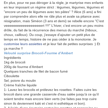
En plus, pour ne pas déroger à la règle, je martyrise mes enfants
en leur imposant un régime strict : légumes, légumes, légumes et
"encore un peu de légumes avec tes pâtes" ? Alice (6 ans) a fini
par comprendre alors elle ne râle plus et avale sa pitance avec
résignation, mais Siméon (3 ans et demi) se rebelle encore "C'est
veeeeeeeeeeeeeeeeeeert !!!!" L'hiver, c'est encore un peu moins
drôle, du fait de la récurrence des menus du marché (hiboux,
choux, cailloux). Du coup, j'essaye d'ajouter un petit plus de
temps en temps, histoire de ne pas céder à la monotonie. Je
customise leurs assiettes
et je leur fait de petites surprises :) Et
ça marche !!
Velouté surprise Brocoli-Fourme d'Ambert
Ingrédients
1kg de brocoli
200g de fourme d'Ambert
Quelques tranches de filet de bacon fumé
Ciboulette
Sel, poivre du moulin
Crème fraîche liquide
1- Lavez les brocolis et prélevez les rosettes. Faites cuire les
brocoli dans une grande casserole d'eau salée jusqu'à ce qu'il
soient tendre mais encore bien verts (ne faites pas trop cuire
sinon ils deviennent kaki et c'est ni esthétique ni bon).