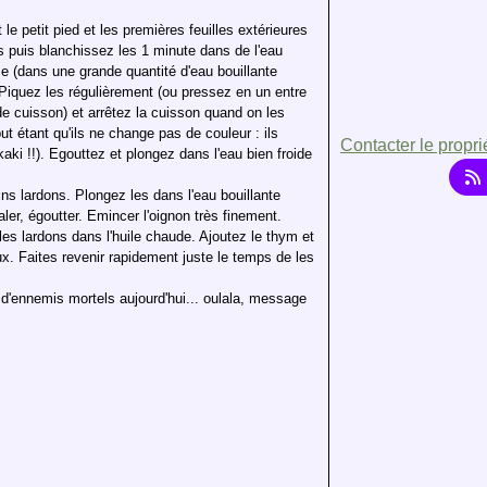
 le petit pied et les premières feuilles extérieures
s puis blanchissez les 1 minute dans de l'eau
ise (dans une grande quantité d'eau bouillante
Piquez les régulièrement (ou pressez en un entre
de cuisson) et arrêtez la cuisson quand on les
ut étant qu'ils ne change pas de couleur : ils
Contacter le propri
kaki !!). Egouttez et plongez dans l'eau bien froide
ins lardons. Plongez les dans l'eau bouillante
ler, égoutter. Emincer l'oignon très finement.
 les lardons dans l'huile chaude. Ajoutez le thym et
oux. Faites revenir rapidement juste le temps de les
 d'ennemis mortels aujourd'hui... oulala, message