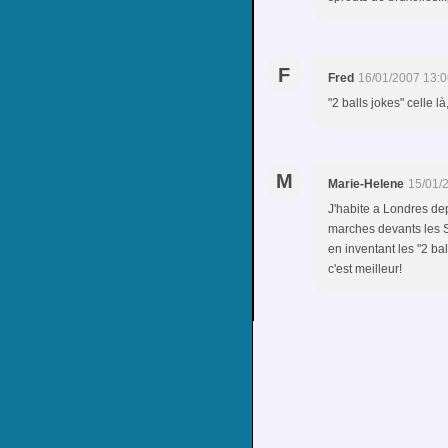
F
Fred
16/01/2007 13:0
"2 balls jokes" celle là
M
Marie-Helene
15/01/
J'habite a Londres dep
marches devants les Sp
en inventant les "2 ba
c'est meilleur!