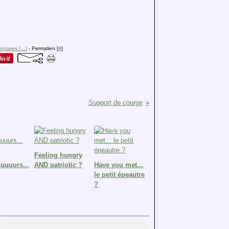
taires [
…
]
- Permalien [
#
]
Support de courge
Feeling hungry
uuurs...
AND patriotic ?
Have you met...
le petit épeautre
?