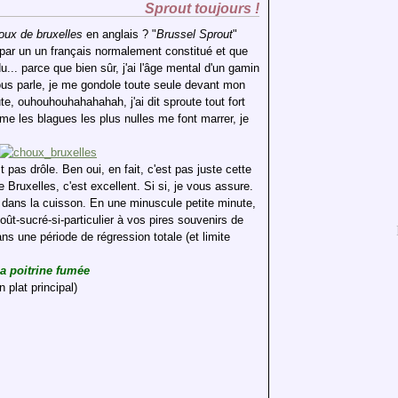
Sprout toujours !
oux de bruxelles
en anglais ? "
Brussel Sprout
"
par un un français normalement constitué et que
... parce que bien sûr, j'ai l'âge mental d'un gamin
us parle, je me gondole toute seule devant mon
e, ouhouhouhahahahah, j'ai dit sproute tout fort
me les blagues les plus nulles me font marrer, je
st pas drôle. Ben oui, en fait, c'est pas juste cette
Bruxelles, c'est excellent. Si si, je vous assure.
 dans la cuisson. En une minuscule petite minute,
ût-sucré-si-particulier à vos pires souvenirs de
ans une période de régression totale (et limite
a poitrine fumée
 plat principal)