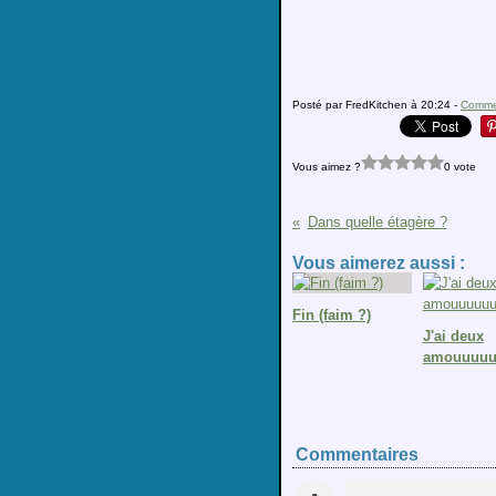
Posté par FredKitchen à 20:24 -
Commen
Vous aimez ?
0 vote
Dans quelle étagère ?
Vous aimerez aussi :
Fin (faim ?)
J'ai deux
amouuuuuu
Commentaires