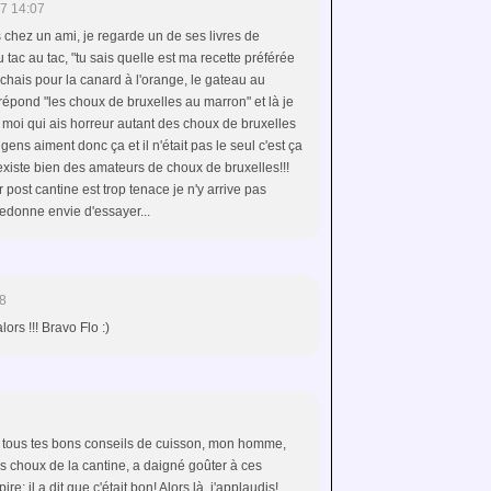
7 14:07
is chez un ami, je regarde un de ses livres de
du tac au tac, "tu sais quelle est ma recette préférée
nchais pour la canard à l'orange, le gateau au
 répond "les choux de bruxelles au marron" et là je
moi qui ais horreur autant des choux de bruxelles
ens aiment donc ça et il n'était pas le seul c'est ça
existe bien des amateurs de choux de bruxelles!!!
 post cantine est trop tenace je n'y arrive pas
edonne envie d'essayer...
8
ors !!! Bravo Flo :)
 à tous tes bons conseils de cuisson, mon homme,
es choux de la cantine, a daigné goûter à ces
ire: il a dit que c'était bon! Alors là, j'applaudis!