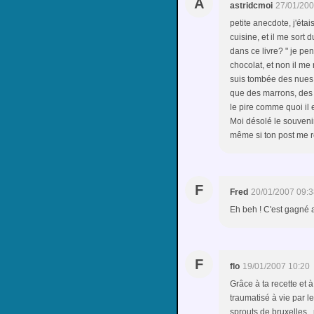
A
astridcmoi
27/01/200
petite anecdote, j'éta
cuisine, et il me sort 
dans ce livre? " je pe
chocolat, et non il me
suis tombée des nues 
que des marrons, des g
le pire comme quoi il 
Moi désolé le souvenir
même si ton post me r
F
Fred
20/01/2007 09:3
Eh beh ! C'est gagné al
F
flo
19/01/2007 10:20
Grâce à ta recette et
traumatisé à vie par l
sprouts de bruxelles...p