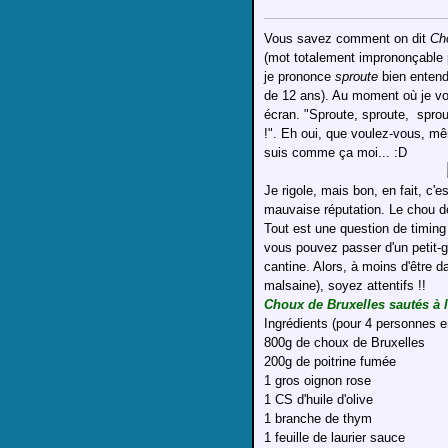
Vous savez comment on dit
Ch
(mot totalement imprononçable 
je prononce
sproute
bien entendu
de 12 ans). Au moment où je vo
écran. "Sproute, sproute, sprout
!". Eh oui, que voulez-vous, mê
suis comme ça moi... :D
Je rigole, mais bon, en fait, c'e
mauvaise réputation. Le chou de 
Tout est une question de timing
vous pouvez passer d'un petit-go
cantine. Alors, à moins d'être d
malsaine), soyez attentifs !!
Choux de Bruxelles sautés à l
Ingrédients (pour 4 personnes en
800g de choux de Bruxelles
200g de poitrine fumée
1 gros oignon rose
1 CS d'huile d'olive
1 branche de thym
1 feuille de laurier sauce