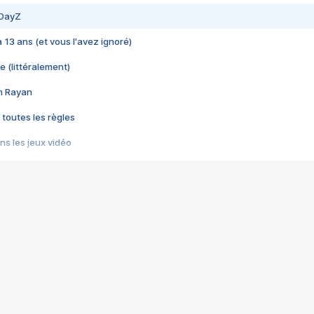
 DayZ
 a 13 ans (et vous l'avez ignoré)
e (littéralement)
im Rayan
 toutes les règles
s les jeux vidéo
us choquant de Rockstar ? - Le scandale BULLY
e plus moche de Steam
du RÊVE tourne au CAUCHEMAR
pendant 8 heures
it… à tort
umiliés par un jeu vidéo