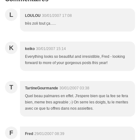
L
LOULOU
30/01/2007 17:08
très zoli tout ça......
K
keiko
30/01/2007 15:14
Everything looks so beautiful and irresistible, Fred - looking
forward to more of your gorgeous posts this year!
T
TartineGourmande
30/01/2007 03:38
Quel beau palmares en effet. J'espere bien que la fee se fera
bien, meme tres agreable ;-) On serre les doigts, tu le merites
avec ce que tu offres dans nos assiettes.
F
Fred
29/01/2007 08:39