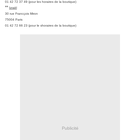
01 42 72 37 49 (pour les horaires de la boutique)
**
Izraël
30 rue Francçois Miron
75004 Paris
01 42 72 66 23 (pour le shoraires de la boutique)
Publicité