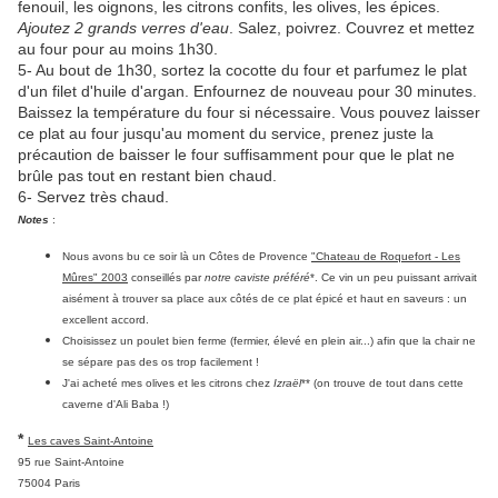
fenouil, les oignons, les citrons confits, les olives, les épices.
Ajoutez 2 grands verres d'eau
. Salez, poivrez. Couvrez et mettez
au four pour au moins 1h30.
5- Au bout de 1h30, sortez la cocotte du four et parfumez le plat
d'un filet d'huile d'argan. Enfournez de nouveau pour 30 minutes.
Baissez la température du four si nécessaire. Vous pouvez laisser
ce plat au four jusqu'au moment du service, prenez juste la
précaution de baisser le four suffisamment pour que le plat ne
brûle pas tout en restant bien chaud.
6- Servez très chaud.
Notes
:
Nous avons bu ce soir là un Côtes de Provence
"Chateau de Roquefort - Les
Mûres" 2003
conseillés par
notre caviste préféré
*. Ce vin un peu puissant arrivait
aisément à trouver sa place aux côtés de ce plat épicé et haut en saveurs : un
excellent accord.
Choisissez un poulet bien ferme (fermier, élevé en plein air...) afin que la chair ne
se sépare pas des os trop facilement !
J'ai acheté mes olives et les citrons chez
Izraël
** (on trouve de tout dans cette
caverne d'Ali Baba !)
*
Les caves Saint-Antoine
95 rue Saint-Antoine
75004 Paris