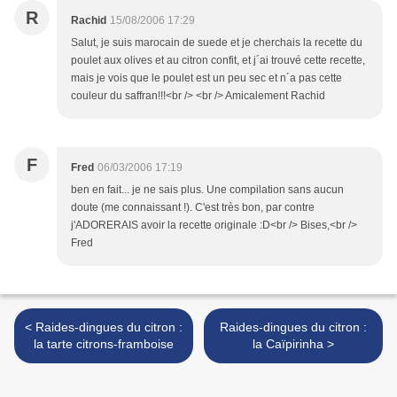
R
Rachid
15/08/2006 17:29
Salut, je suis marocain de suede et je cherchais la recette du
poulet aux olives et au citron confit, et j´ai trouvé cette recette,
mais je vois que le poulet est un peu sec et n´a pas cette
couleur du saffran!!!<br /> <br /> Amicalement Rachid
F
Fred
06/03/2006 17:19
ben en fait... je ne sais plus. Une compilation sans aucun
doute (me connaissant !). C'est très bon, par contre
j'ADORERAIS avoir la recette originale :D<br /> Bises,<br />
Fred
< Raides-dingues du citron :
Raides-dingues du citron :
la tarte citrons-framboise
la Caïpirinha >