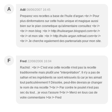
A
Adil
08/06/2007 16:45
Preparez vos recettes a base de l'huile d'argan.<br /> Pour
plus dinformatons sur cette huile unique et magique aussi
bien sur le plan cosmetique qu'alimentaire consultez <br />
<br /> mon blog :<br /> http://huileargan.blogspot.com<br />
<br /> et mon site :<br /> http://huile-argan.refmad.com<br />
<br /> Je cherche egalement des partenariats pour mon site.
F
Fred
22/08/2006 16:04
Rachid : <br /> C'est vrai cette recette n'est pas la recette
traditionnelle mais plutôt une "interprétation". Il n'y a pas de
safran et les ingrédients se sont retrouvés là car je les aimait
tout particulièrement !! Désolée, peut-être devrais-je changer
le nom de ma recette ?<br /> Par contre le poulet n'est pas
sec du tout... je vous l'assure !!<br /> Merci en tous cas de
votre commentaire !<br /> Fred