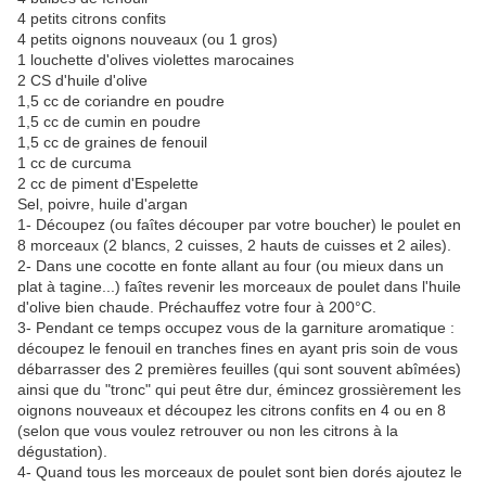
4 petits citrons confits
4 petits oignons nouveaux (ou 1 gros)
1 louchette d'olives violettes marocaines
2 CS d'huile d'olive
1,5 cc de coriandre en poudre
1,5 cc de cumin en poudre
1,5 cc de graines de fenouil
1 cc de curcuma
2 cc de piment d'Espelette
Sel, poivre, huile d'argan
1- Découpez (ou faîtes découper par votre boucher) le poulet en
8 morceaux (2 blancs, 2 cuisses, 2 hauts de cuisses et 2 ailes).
2- Dans une cocotte en fonte allant au four (ou mieux dans un
plat à tagine...) faîtes revenir les morceaux de poulet dans l'huile
d'olive bien chaude. Préchauffez votre four à 200°C.
3- Pendant ce temps occupez vous de la garniture aromatique :
découpez le fenouil en tranches fines en ayant pris soin de vous
débarrasser des 2 premières feuilles (qui sont souvent abîmées)
ainsi que du "tronc" qui peut être dur, émincez grossièrement les
oignons nouveaux et découpez les citrons confits en 4 ou en 8
(selon que vous voulez retrouver ou non les citrons à la
dégustation).
4- Quand tous les morceaux de poulet sont bien dorés ajoutez le