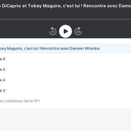
 DiCaprio et Tobey Maguire, c'est lui ! Rencontre avec Dam
bey Maguire, c'est lui ! Rencontre avec Damien Witecka
e 6
e 5
e 4
e 3
s créatrices de la VF !
e 2
e 1