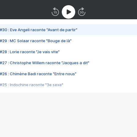
#30 : Eve Angeli raconte "Avant de partir"
#29 : MC Solaar raconte "Bouge de là"
28 : Lorie raconte "Je vais vite"
#27 : Christophe Willem raconte "Jacques a dit"
#26 : Chimène Badi raconte "Entre nous"
#25 : Indochine raconte "3e sexe"
#24 : Zaho raconte "C'est chelou"
#23 : Patrick Bruel raconte "Au café des délices"
#22 : Kyo raconte "Le chemin"
#21 : Nolwenn Leroy raconte "Cassé"