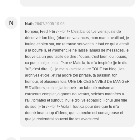
N
Nath
26/07/2005 19:05
Bonjour, Fred !<br /> <br /> C'est ballot ! Je viens juste de
découvrir ton blog (étant en vacances, mon mari travaillant, je
fouine et bien sur, me retrouve souvent sur tout ce qui a attrait
a la bouffe !), et vraiment, je ne laisse jamais de messages, je
trouve ca un peu facile de dire : "ouais, c'est bien, ou : ouais,
ca pue, moi je....etc...."<br /> Mais la, tu m'a inspirée (je te dis
"tu", c'est dire !!!)...je me suis mise a lire TOUT ton blog , les
archives et cie...et j'ai adoré ton phrasé, ta passion, ton
humour, et plusieurs fois, UNE DE CES ENVIES DE MANGER
!!! D'ailleurs, ce soir j'ai innové : un taboulé maison au
couscous complet, oignons nouveaux, seiches marinées a
l'ail, tomates et surtout...huile d'olive et basilic ! (chui une fille
du sud !)<br /> <br /> Voila ! Tout ca pour dire que tu m'a
donné beaucoup d'idées, que ta peche est contagieuse et
que je reviendrai souvent lire tes avectures!