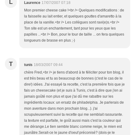
L
Laurence
17/07/2007 07:18
Mon premier cheese cake !<br /> Quelques modifications : de
la faisselle au lait entier, et quelques gouttes d'amaretto à la
place de la vanille.<br /> Les collègues sont ravi(e)s.<br />
Ton site est un enchantement, tant pour les yeux que les
papilles ...<br /> Bon, pour le tour de taille ... on fera quelques
longueurs de brasse en plus ;-)
T
tunis
18/03/2007 09:44
chère Fred,<br /> je tiens d'abord à te féliciter pour ton blog, il
est très beau et tu as beaucoup de bonnes (c'est le cas de le
dire!) idées. J'ai essayé ta recette, c'est la première fois que je
fais un cheesecake (et je suis à Tunis, c'est à dire que j'en ai
jamais goûté non plus et que j'ai dû me rabattre sur les
ingrédients locaux: un ersatz de philadelphia. Je parlerais de
mon aventure dans mon prochain blog...). j'ai
scrupuleusement suivi ta recette qui me semblait rassurante.
la texture est parfaite, le goût aussi mais c'est la couleur qui
me dérange.Le tien semble blanc comme neige, le mien est
jaunâtre.Serait-ce le jaune d'oeuf préconisé? (dois-je le