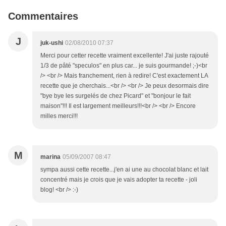
Commentaires
J
juk-ushi
02/08/2010 07:37
Merci pour cetter recette vraiment excellente! J'ai juste rajouté
1/3 de pâté "speculos" en plus car... je suis gourmande! ;-)<br
/> <br /> Mais franchement, rien à redire! C'est exactement LA
recette que je cherchais...<br /> <br /> Je peux desormais dire
"bye bye les surgelés de chez Picard" et "bonjour le fait
maison"!!! Il est largement meilleurs!!!<br /> <br /> Encore
milles merci!!!
M
marina
05/09/2007 08:47
sympa aussi cette recette...j'en ai une au chocolat blanc et lait
concentré mais je crois que je vais adopter ta recette - joli
blog! <br /> :-)