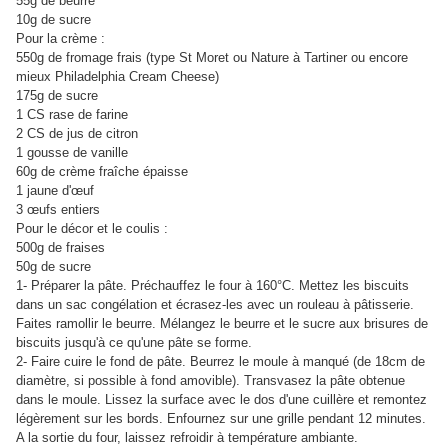
55g de beurre
10g de sucre
Pour la crème :
550g de fromage frais (type St Moret ou Nature à Tartiner ou encore
mieux Philadelphia Cream Cheese)
175g de sucre
1 CS rase de farine
2 CS de jus de citron
1 gousse de vanille
60g de crème fraîche épaisse
1 jaune d'œuf
3 œufs entiers
Pour le décor et le coulis :
500g de fraises
50g de sucre
1- Préparer la pâte. Préchauffez le four à 160°C. Mettez les biscuits
dans un sac congélation et écrasez-les avec un rouleau à pâtisserie.
Faites ramollir le beurre. Mélangez le beurre et le sucre aux brisures de
biscuits jusqu'à ce qu'une pâte se forme.
2- Faire cuire le fond de pâte. Beurrez le moule à manqué (de 18cm de
diamètre, si possible à fond amovible). Transvasez la pâte obtenue
dans le moule. Lissez la surface avec le dos d'une cuillère et remontez
légèrement sur les bords. Enfournez sur une grille pendant 12 minutes.
A la sortie du four, laissez refroidir à température ambiante.