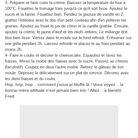
3- Préparer et faire cuire la crème. Baissez la température du four à
100°C. Fouettez le fromage frais jusqu'à ce qu'il soit lisse. Ajoutez le
sucre et la farine. Fouettez bien. Fendez la gousse de vanille en 2,
grattez l'intérieur avec le dos d'un petit couteau afin d'en prélever les
graines. Ajoutez au fouet le jus de citron et la vanille grattée. Ensuite,
ajoutez la crème, le jaune d'œuf et les œufs entiers. Le mélange doit
être bien lisse. Versez dans le moule sur le fond refroidi. Enfournez sur
une grille pendant 2h. Laissez refroidir et placez-le au frais pendant au
moins 2h.
4- Faire le coulis et décorer le cheesecake. Equeutez et lavez les
fraises. Mixez la moitié des fraises avec le sucre. Passez au chinois
(facultatif). Coupez en deux l'autre moitié. Retirez le gâteau de son
moule. Déposez le délicatement sur un plat de service. Décorez avec
les demi fraises et du coulis.
Hop, hop, hop... comment j'vous ai bluffé là ! Vous voyez... la
bonne-mère attitude n'est jamais bien loin ! Allez... à bientôt,
Fred