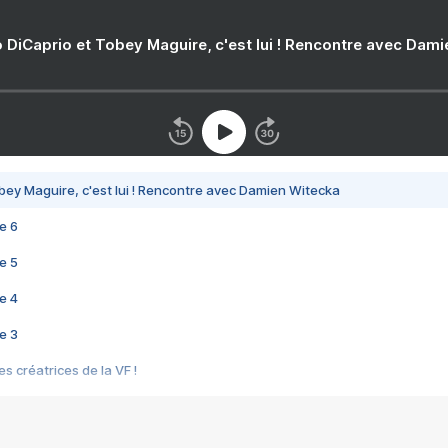
 DiCaprio et Tobey Maguire, c'est lui ! Rencontre avec Dam
bey Maguire, c'est lui ! Rencontre avec Damien Witecka
e 6
e 5
e 4
e 3
s créatrices de la VF !
e 2
e 1