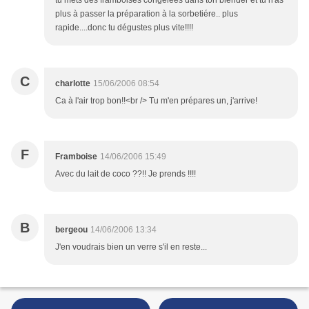
tu mets des framboises congelées dans ton blender et tu n'as
plus à passer la préparation à la sorbetiére.. plus
rapide....donc tu dégustes plus vite!!!!
C
charlotte
15/06/2006 08:54
Ca à l'air trop bon!!<br /> Tu m'en prépares un, j'arrive!
F
Framboise
14/06/2006 15:49
Avec du lait de coco ??!! Je prends !!!!
B
bergeou
14/06/2006 13:34
J'en voudrais bien un verre s'il en reste...