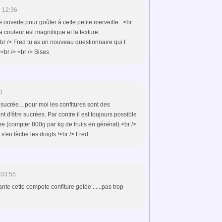
 12:36
che ouverte pour goûter à cette petite merveille...<br
 la couleur est magnifique et la texture
<br /> Fred tu as un nouveau questionnaire qui t
<br /> <br /> Bises
1
 sucrée... pour moi les confitures sont des
nt d'être sucrées. Par contre il est toujours possible
e (compter 800g par kg de fruits en général).<br />
n s'en lèche les doigts !<br /> Fred
 03:55
sante cette compote confiture gelée ......pas trop