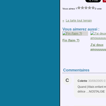
Vous aimez ?
0 vote
La tarte tout terrain
Vous aimerez aussi :
Fin (faim ?)
J'ai deux
amouuuuuu
Commentaires
C
Colette
30/08/2005 0
Quand j'étais enfant 
délice ....NOSTALGIE