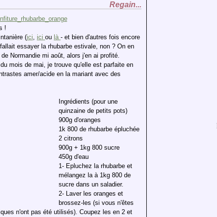
Regain...
s !
ntanière (
ici
,
ici
ou
là
- et bien d'autres fois encore
 fallait essayer la rhubarbe estivale, non ? On en
de Normandie mi août, alors j'en ai profité.
u mois de mai, je trouve qu'elle est parfaite en
contrastes amer/acide en la mariant avec des
Ingrédients (pour une
quinzaine de petits pots)
900g d'oranges
1k 800 de rhubarbe épluchée
2 citrons
900g + 1kg 800 sucre
450g d'eau
1- Epluchez la rhubarbe et
mélangez la à 1kg 800 de
sucre dans un saladier.
2- Laver les oranges et
brossez-les (si vous n'êtes
ques n'ont pas été utilisés). Coupez les en 2 et