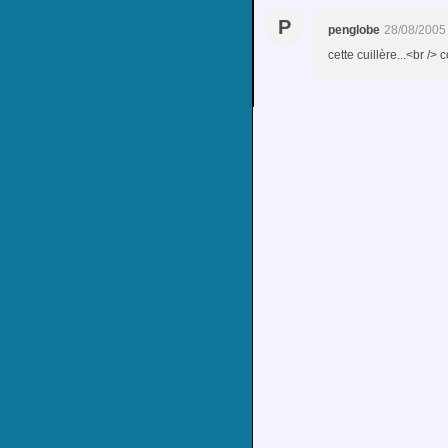
P
penglobe
28/08/2005
cette cuillère...<br 