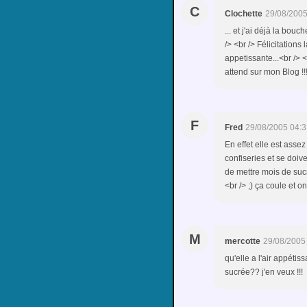
C
Clochette
29/08/2005
... et j'ai déjà la bou
/> <br /> Félicitations
appetissante...<br /> 
attend sur mon Blog !!!
F
Fred
29/08/2005 04:3
En effet elle est assez
confiseries et se doive
de mettre mois de sucr
<br /> ;) ça coule et o
M
mercotte
29/08/2005
qu'elle a l'air appétis
sucrée?? j'en veux !!!