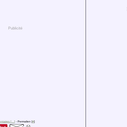
Publicité
taires [
…
]
- Permalien [
#
]