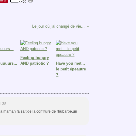
Le jour où j'ai changé de vie...
Feeling hungry
uuurs...
AND patriotic ?
Have you met...
le petit épeautre
?
1:38
ma maman faisait de la confiture de rhubarbe,un